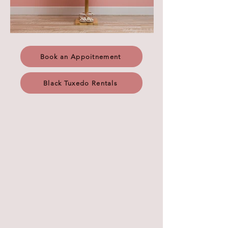
Book an Appoitnement
Black Tuxedo Rentals